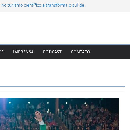
 no turismo científico e transforma o sul de
m observatório astronômico
ntanha transforma o inverno em uma
abores das serras brasileiras
ncia Ambiental Immensità bate recorde de
mplia alcance nacional
ica une gastronomia regional, natureza e
a em Campos do Jordão
OS
IMPRENSA
PODCAST
CONTATO
uevo León: o Pueblo Mágico com ruas
ntes e turismo à beira da represa