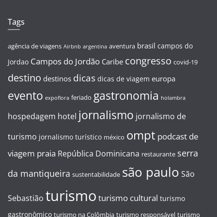
Tags
brasil
campos do
agência de viagens
aventura
Airbnb
argentina
congresso
Campos do Jordão
Caribe
Jordao
covid-19
destino
dicas
destinos
europa
dicas de viagem
evento
gastronomia
feriado
expoflora
holambra
jornalismo
hospedagem
hotel
jornalismo de
ompt
podcast de
turismo
jornalismo turístico
méxico
serra
viagem
praia
República Dominicana
restaurante
são paulo
da mantiqueira
São
sustentabilidade
turismo
turismo cultural
Sebastião
turismo
gastronômico
turismo na Colômbia
turismo responsável
turismo