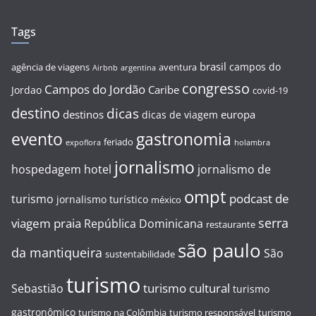
Tags
brasil
campos do
agência de viagens
aventura
Airbnb
argentina
congresso
Campos do Jordão
Caribe
Jordao
covid-19
destino
dicas
destinos
europa
dicas de viagem
evento
gastronomia
feriado
expoflora
holambra
jornalismo
hospedagem
hotel
jornalismo de
ompt
podcast de
turismo
jornalismo turístico
méxico
serra
viagem
praia
República Dominicana
restaurante
são paulo
da mantiqueira
São
sustentabilidade
turismo
turismo cultural
Sebastião
turismo
gastronômico
turismo na Colômbia
turismo responsável
turismo