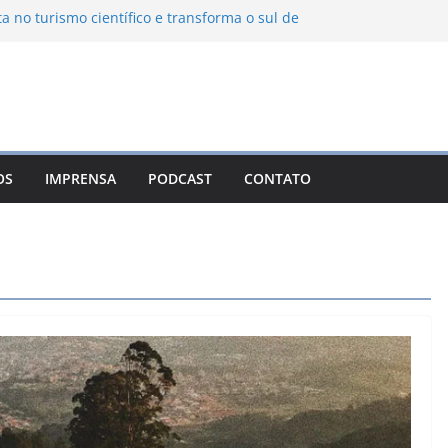
ta no turismo científico e transforma o sul de
om observatório astronômico
ontanha transforma o inverno em uma
sabores das serras brasileiras
iência Ambiental Immensità bate recorde de
amplia alcance nacional
hica une gastronomia regional, natureza e
ina em Campos do Jordão
OS
IMPRENSA
PODCAST
CONTATO
 Nuevo León: o Pueblo Mágico com ruas
rantes e turismo à beira da represa