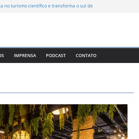
ta no turismo científico e transforma o sul de
om observatório astronômico
ontanha transforma o inverno em uma
sabores das serras brasileiras
iência Ambiental Immensità bate recorde de
amplia alcance nacional
hica une gastronomia regional, natureza e
ina em Campos do Jordão
OS
IMPRENSA
PODCAST
CONTATO
 Nuevo León: o Pueblo Mágico com ruas
rantes e turismo à beira da represa