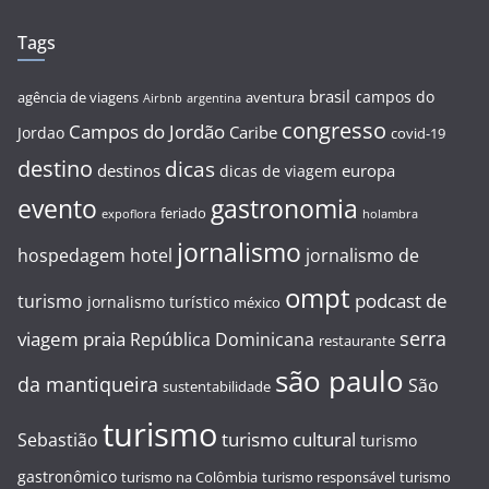
Tags
brasil
campos do
agência de viagens
aventura
Airbnb
argentina
congresso
Campos do Jordão
Caribe
Jordao
covid-19
destino
dicas
destinos
europa
dicas de viagem
evento
gastronomia
feriado
expoflora
holambra
jornalismo
hospedagem
hotel
jornalismo de
ompt
podcast de
turismo
jornalismo turístico
méxico
serra
viagem
praia
República Dominicana
restaurante
são paulo
da mantiqueira
São
sustentabilidade
turismo
turismo cultural
Sebastião
turismo
gastronômico
turismo na Colômbia
turismo responsável
turismo