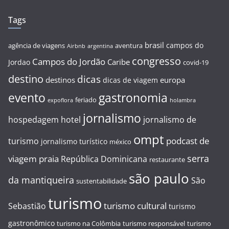
Tags
brasil
campos do
agência de viagens
aventura
Airbnb
argentina
congresso
Campos do Jordão
Caribe
Jordao
covid-19
destino
dicas
destinos
europa
dicas de viagem
evento
gastronomia
feriado
expoflora
holambra
jornalismo
hospedagem
hotel
jornalismo de
ompt
podcast de
turismo
jornalismo turístico
méxico
serra
viagem
praia
República Dominicana
restaurante
são paulo
da mantiqueira
São
sustentabilidade
turismo
turismo cultural
Sebastião
turismo
gastronômico
turismo na Colômbia
turismo responsável
turismo