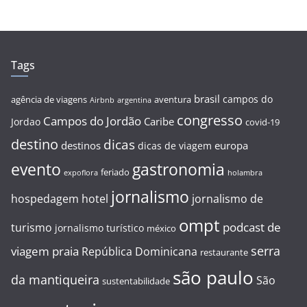
Tags
brasil
campos do
agência de viagens
aventura
Airbnb
argentina
congresso
Campos do Jordão
Caribe
Jordao
covid-19
destino
dicas
destinos
europa
dicas de viagem
evento
gastronomia
feriado
expoflora
holambra
jornalismo
hospedagem
hotel
jornalismo de
ompt
podcast de
turismo
jornalismo turístico
méxico
serra
viagem
praia
República Dominicana
restaurante
são paulo
da mantiqueira
São
sustentabilidade