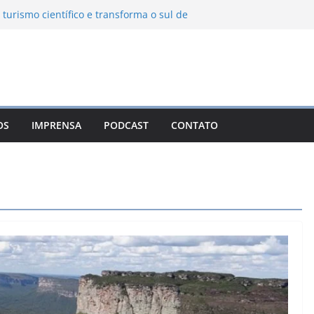
 turismo científico e transforma o sul de
bservatório astronômico
nha transforma o inverno em uma
es das serras brasileiras
a Ambiental Immensità bate recorde de
a alcance nacional
 une gastronomia regional, natureza e
m Campos do Jordão
OS
IMPRENSA
PODCAST
CONTATO
o León: o Pueblo Mágico com ruas
s e turismo à beira da represa