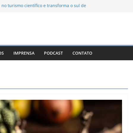
 no turismo científico e transforma o sul de
m observatório astronômico
ntanha transforma o inverno em uma
abores das serras brasileiras
ncia Ambiental Immensità bate recorde de
mplia alcance nacional
ica une gastronomia regional, natureza e
a em Campos do Jordão
OS
IMPRENSA
PODCAST
CONTATO
uevo León: o Pueblo Mágico com ruas
ntes e turismo à beira da represa