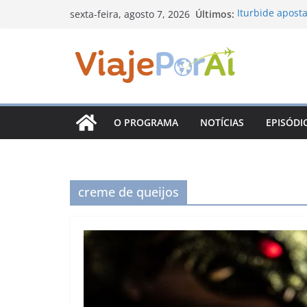
Pular
Últimos:
Iturbide aposta
sexta-feira, agosto 7, 2026
para
Nuevo León co
Sabores da Mo
o
viagem pelos s
conteúdo
Prêmio Consciê
inscrições e a
Arraiá Dona Ch
tradição junin
O PROGRAMA
NOTÍCIAS
EPISÓDI
Santiago, em N
coloniais, mira
creme de queijos