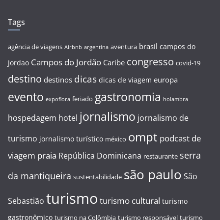
Tags
brasil
campos do
agência de viagens
aventura
Airbnb
argentina
congresso
Campos do Jordão
Caribe
Jordao
covid-19
destino
dicas
destinos
europa
dicas de viagem
evento
gastronomia
feriado
expoflora
holambra
jornalismo
hospedagem
hotel
jornalismo de
ompt
podcast de
turismo
jornalismo turístico
méxico
serra
viagem
praia
República Dominicana
restaurante
são paulo
da mantiqueira
São
sustentabilidade
turismo
turismo cultural
Sebastião
turismo
gastronômico
turismo na Colômbia
turismo responsável
turismo