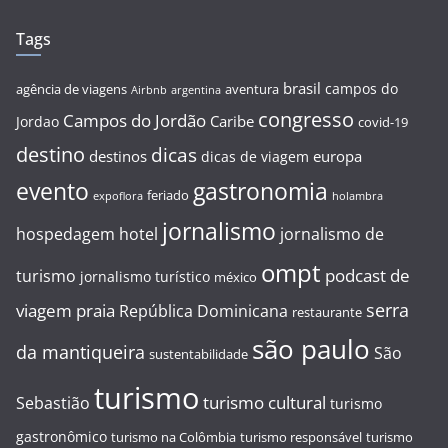
Tags
brasil
campos do
agência de viagens
aventura
Airbnb
argentina
congresso
Campos do Jordão
Caribe
Jordao
covid-19
destino
dicas
destinos
europa
dicas de viagem
evento
gastronomia
feriado
expoflora
holambra
jornalismo
hospedagem
hotel
jornalismo de
ompt
podcast de
turismo
jornalismo turístico
méxico
serra
viagem
praia
República Dominicana
restaurante
são paulo
da mantiqueira
São
sustentabilidade
turismo
turismo cultural
Sebastião
turismo
gastronômico
turismo na Colômbia
turismo responsável
turismo