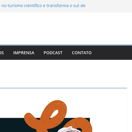
 no turismo científico e transforma o sul de
m observatório astronômico
ntanha transforma o inverno em uma
abores das serras brasileiras
ncia Ambiental Immensità bate recorde de
mplia alcance nacional
ica une gastronomia regional, natureza e
a em Campos do Jordão
OS
IMPRENSA
PODCAST
CONTATO
uevo León: o Pueblo Mágico com ruas
ntes e turismo à beira da represa