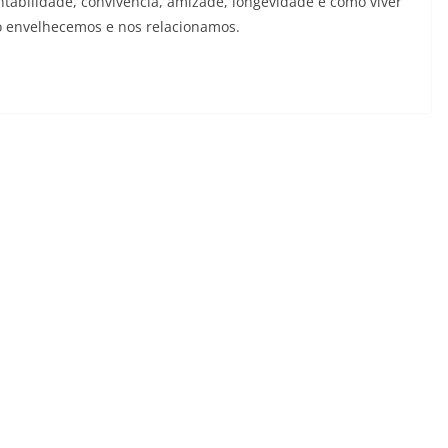
tabilidade, convivência, amizade, longevidade e como viver
 envelhecemos e nos relacionamos.