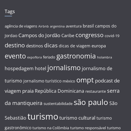
Tags
brasil
campos do
agência de viagens
aventura
Airbnb
argentina
congresso
Campos do Jordão
Caribe
Jordao
covid-19
destino
dicas
destinos
europa
dicas de viagem
evento
gastronomia
feriado
expoflora
holambra
jornalismo
hospedagem
hotel
jornalismo de
ompt
podcast de
turismo
jornalismo turístico
méxico
serra
viagem
praia
República Dominicana
restaurante
são paulo
da mantiqueira
São
sustentabilidade
turismo
turismo cultural
Sebastião
turismo
gastronômico
turismo na Colômbia
turismo responsável
turismo