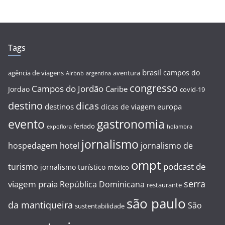
Tags
brasil
campos do
agência de viagens
aventura
Airbnb
argentina
congresso
Campos do Jordão
Caribe
Jordao
covid-19
destino
dicas
destinos
europa
dicas de viagem
evento
gastronomia
feriado
expoflora
holambra
jornalismo
hospedagem
hotel
jornalismo de
ompt
podcast de
turismo
jornalismo turístico
méxico
serra
viagem
praia
República Dominicana
restaurante
são paulo
da mantiqueira
São
sustentabilidade