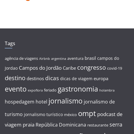
Tags
brasil
campos do
agência de viagens
aventura
Airbnb
argentina
congresso
Campos do Jordão
Caribe
Jordao
covid-19
destino
dicas
destinos
europa
dicas de viagem
evento
gastronomia
feriado
expoflora
holambra
jornalismo
hospedagem
hotel
jornalismo de
ompt
podcast de
turismo
jornalismo turístico
méxico
serra
viagem
praia
República Dominicana
restaurante