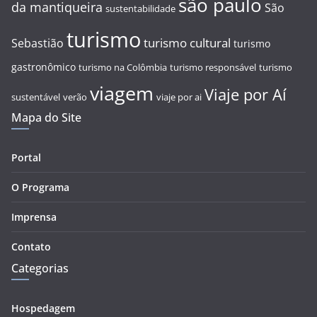
são paulo
da mantiqueira
São
sustentabilidade
turismo
turismo cultural
Sebastião
turismo
gastronômico
turismo na Colômbia
turismo responsável
turismo
viagem
Viaje por Aí
sustentável
verão
viaje por ai
Mapa do Site
Portal
O Programa
Imprensa
Contato
Categorias
Hospedagem