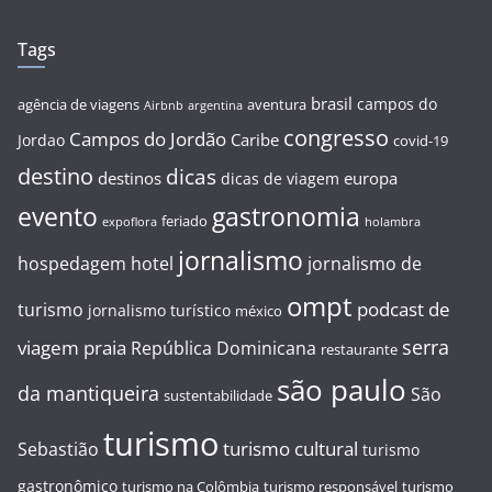
Tags
brasil
campos do
agência de viagens
aventura
Airbnb
argentina
congresso
Campos do Jordão
Caribe
Jordao
covid-19
destino
dicas
destinos
europa
dicas de viagem
evento
gastronomia
feriado
expoflora
holambra
jornalismo
hospedagem
hotel
jornalismo de
ompt
podcast de
turismo
jornalismo turístico
méxico
serra
viagem
praia
República Dominicana
restaurante
são paulo
da mantiqueira
São
sustentabilidade
turismo
turismo cultural
Sebastião
turismo
gastronômico
turismo na Colômbia
turismo responsável
turismo