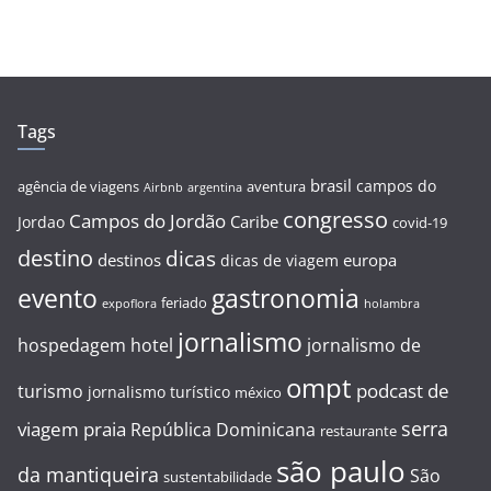
Tags
brasil
campos do
agência de viagens
aventura
Airbnb
argentina
congresso
Campos do Jordão
Caribe
Jordao
covid-19
destino
dicas
destinos
europa
dicas de viagem
evento
gastronomia
feriado
expoflora
holambra
jornalismo
hospedagem
hotel
jornalismo de
ompt
podcast de
turismo
jornalismo turístico
méxico
serra
viagem
praia
República Dominicana
restaurante
são paulo
da mantiqueira
São
sustentabilidade