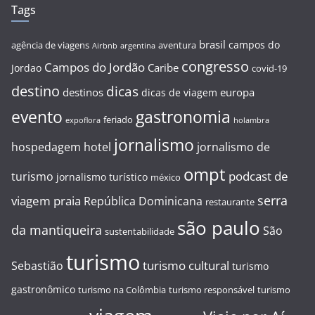
Tags
brasil
campos do
agência de viagens
aventura
Airbnb
argentina
congresso
Campos do Jordão
Caribe
Jordao
covid-19
destino
dicas
destinos
europa
dicas de viagem
evento
gastronomia
feriado
expoflora
holambra
jornalismo
hospedagem
hotel
jornalismo de
ompt
podcast de
turismo
jornalismo turístico
méxico
serra
viagem
praia
República Dominicana
restaurante
são paulo
da mantiqueira
São
sustentabilidade
turismo
turismo cultural
Sebastião
turismo
gastronômico
turismo na Colômbia
turismo responsável
turismo