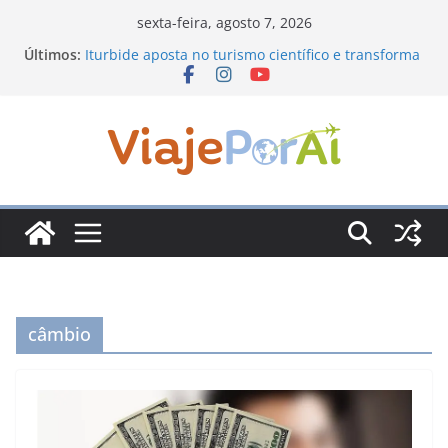
Pular
sexta-feira, agosto 7, 2026
para
Últimos:
Iturbide aposta no turismo científico e transforma
o
o sul de Nuevo León com observatório
astronômico
conteúdo
Sabores da Montanha transforma o inverno em
uma viagem pelos sabores das serras brasileiras
Prêmio Consciência Ambiental Immensità bate
recorde de inscrições e amplia alcance nacional
Arraiá Dona Chica une gastronomia regional,
natureza e tradição junina em Campos do Jordão
Santiago, em Nuevo León: o Pueblo Mágico com
ruas coloniais, mirantes e turismo à beira da
represa
câmbio