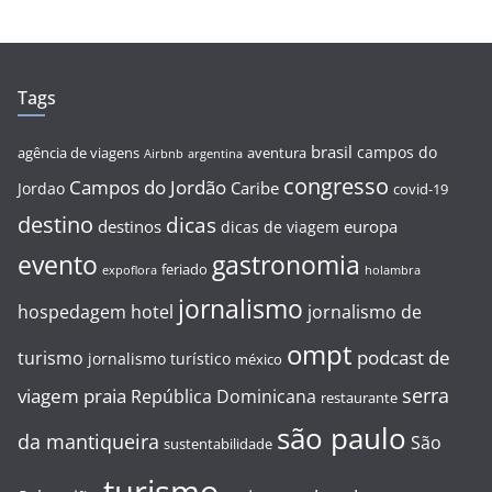
Tags
brasil
campos do
agência de viagens
aventura
Airbnb
argentina
congresso
Campos do Jordão
Caribe
Jordao
covid-19
destino
dicas
destinos
europa
dicas de viagem
evento
gastronomia
feriado
expoflora
holambra
jornalismo
hospedagem
hotel
jornalismo de
ompt
podcast de
turismo
jornalismo turístico
méxico
serra
viagem
praia
República Dominicana
restaurante
são paulo
da mantiqueira
São
sustentabilidade