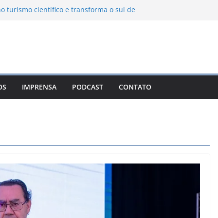
o turismo científico e transforma o sul de
observatório astronômico
anha transforma o inverno em uma
ores das serras brasileiras
cia Ambiental Immensità bate recorde de
lia alcance nacional
a une gastronomia regional, natureza e
 em Campos do Jordão
OS
IMPRENSA
PODCAST
CONTATO
evo León: o Pueblo Mágico com ruas
tes e turismo à beira da represa