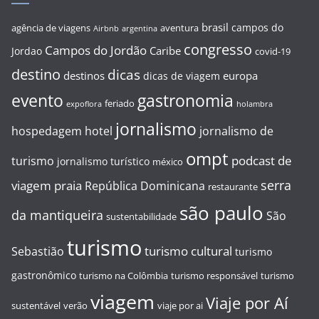
brasil
campos do
agência de viagens
aventura
Airbnb
argentina
congresso
Campos do Jordão
Caribe
Jordao
covid-19
destino
dicas
destinos
europa
dicas de viagem
evento
gastronomia
feriado
expoflora
holambra
jornalismo
hospedagem
hotel
jornalismo de
ompt
podcast de
turismo
jornalismo turístico
méxico
serra
viagem
praia
República Dominicana
restaurante
são paulo
da mantiqueira
São
sustentabilidade
turismo
turismo cultural
Sebastião
turismo
gastronômico
turismo na Colômbia
turismo responsável
turismo
viagem
Viaje por Aí
sustentável
verão
viaje por ai