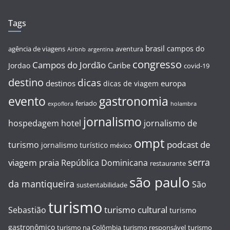
Tags
brasil
campos do
agência de viagens
aventura
Airbnb
argentina
congresso
Campos do Jordão
Caribe
Jordao
covid-19
destino
dicas
destinos
europa
dicas de viagem
evento
gastronomia
feriado
expoflora
holambra
jornalismo
hospedagem
hotel
jornalismo de
ompt
podcast de
turismo
jornalismo turístico
méxico
serra
viagem
praia
República Dominicana
restaurante
são paulo
da mantiqueira
São
sustentabilidade
turismo
turismo cultural
Sebastião
turismo
gastronômico
turismo na Colômbia
turismo responsável
turismo