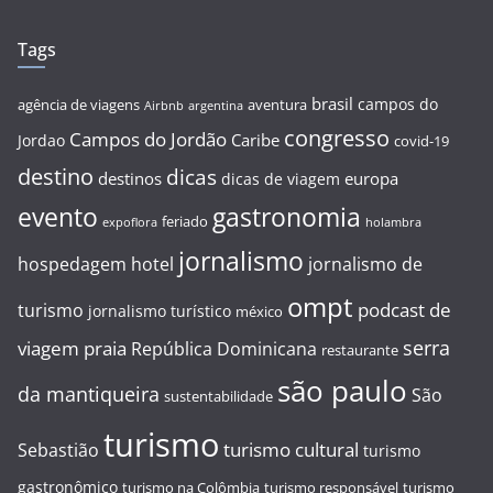
Tags
brasil
campos do
agência de viagens
aventura
Airbnb
argentina
congresso
Campos do Jordão
Caribe
Jordao
covid-19
destino
dicas
destinos
europa
dicas de viagem
evento
gastronomia
feriado
expoflora
holambra
jornalismo
hospedagem
hotel
jornalismo de
ompt
podcast de
turismo
jornalismo turístico
méxico
serra
viagem
praia
República Dominicana
restaurante
são paulo
da mantiqueira
São
sustentabilidade
turismo
turismo cultural
Sebastião
turismo
gastronômico
turismo na Colômbia
turismo responsável
turismo