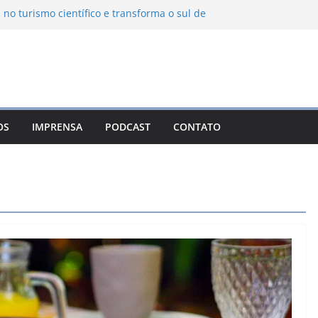
 no turismo científico e transforma o sul de
m observatório astronômico
ntanha transforma o inverno em uma
abores das serras brasileiras
ncia Ambiental Immensità bate recorde de
mplia alcance nacional
ica une gastronomia regional, natureza e
a em Campos do Jordão
OS
IMPRENSA
PODCAST
CONTATO
uevo León: o Pueblo Mágico com ruas
ntes e turismo à beira da represa