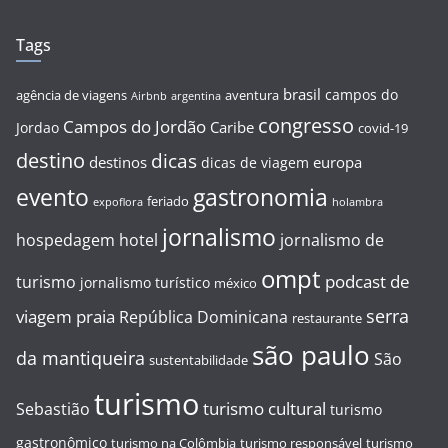
Tags
brasil
campos do
agência de viagens
aventura
Airbnb
argentina
congresso
Campos do Jordão
Caribe
Jordao
covid-19
destino
dicas
destinos
europa
dicas de viagem
evento
gastronomia
feriado
expoflora
holambra
jornalismo
hospedagem
hotel
jornalismo de
ompt
podcast de
turismo
jornalismo turístico
méxico
serra
viagem
praia
República Dominicana
restaurante
são paulo
da mantiqueira
São
sustentabilidade
turismo
turismo cultural
Sebastião
turismo
gastronômico
turismo na Colômbia
turismo responsável
turismo