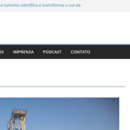
o turismo científico e transforma o sul de
observatório astronômico
anha transforma o inverno em uma
ores das serras brasileiras
cia Ambiental Immensità bate recorde de
lia alcance nacional
a une gastronomia regional, natureza e
 em Campos do Jordão
OS
IMPRENSA
PODCAST
CONTATO
evo León: o Pueblo Mágico com ruas
tes e turismo à beira da represa