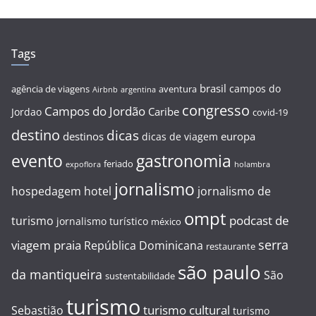
Tags
brasil
campos do
agência de viagens
aventura
Airbnb
argentina
congresso
Campos do Jordão
Caribe
Jordao
covid-19
destino
dicas
destinos
europa
dicas de viagem
evento
gastronomia
feriado
expoflora
holambra
jornalismo
hospedagem
hotel
jornalismo de
ompt
podcast de
turismo
jornalismo turístico
méxico
serra
viagem
praia
República Dominicana
restaurante
são paulo
da mantiqueira
São
sustentabilidade
turismo
turismo cultural
Sebastião
turismo